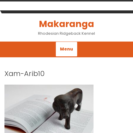
Skip
to
content
Makaranga
Rhodesian Ridgeback Kennel
Menu
Xam-Arib10