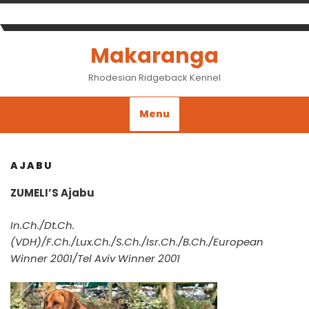
Skip
to
content
Makaranga
Rhodesian Ridgeback Kennel
Menu
AJABU
ZUMELI’S Ajabu
In.Ch./Dt.Ch.
(VDH)/F.Ch./Lux.Ch./S.Ch./Isr.Ch./B.Ch./European
Winner 2001/Tel Aviv Winner 2001