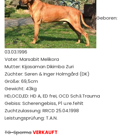
Geboren:
03.03.1996
Vater: Marsabit Melikora
Mutter: Kijasaman Dikimba Zuri
Züchter: Søren & Inger Holmgård (DK)
Größe: 69,5cm
Gewicht: 43kg
HD,OCD,ED: HD A, ED frei, OCD Sch.li.Trauma
Gebiss: Scherengebiss, P1 u.re.fehlt
Zuchtzulassung: RRCD 25.04.1998
Leistungsprüfung: T.A.N.
TG-Sperma
VERKAUFT