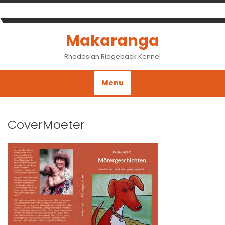
Skip
to
content
Makaranga
Rhodesian Ridgeback Kennel
Menu
CoverMoeter